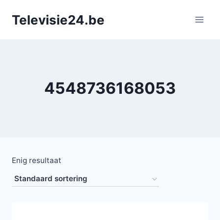
Doorgaan
Televisie24.be
naar
inhoud
4548736168053
Enig resultaat