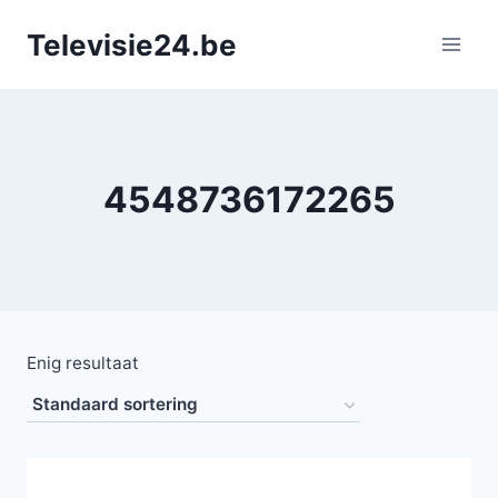
Doorgaan
Televisie24.be
naar
inhoud
4548736172265
Enig resultaat