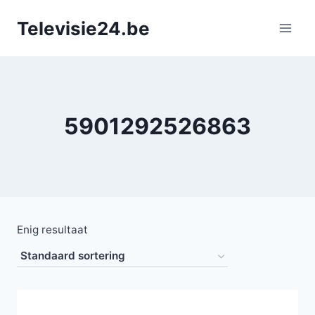
Doorgaan
Televisie24.be
naar
inhoud
5901292526863
Enig resultaat