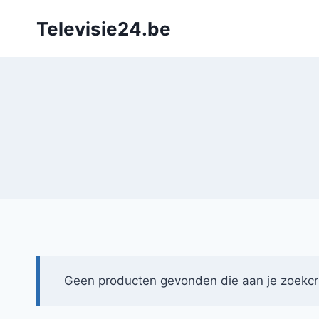
Doorgaan
Televisie24.be
naar
inhoud
Geen producten gevonden die aan je zoekcri