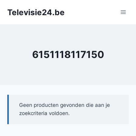
Doorgaan
Televisie24.be
naar
inhoud
6151118117150
Geen producten gevonden die aan je
zoekcriteria voldoen.