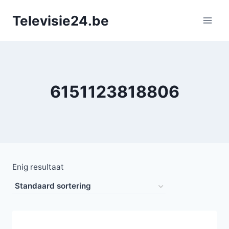
Doorgaan
Televisie24.be
naar
inhoud
6151123818806
Enig resultaat