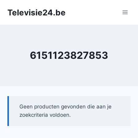
Doorgaan
Televisie24.be
naar
inhoud
6151123827853
Geen producten gevonden die aan je
zoekcriteria voldoen.