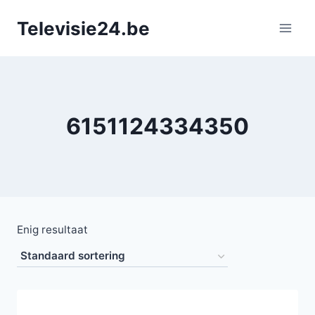
Doorgaan
Televisie24.be
naar
inhoud
6151124334350
Enig resultaat