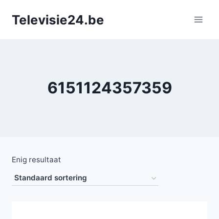
Doorgaan
Televisie24.be
naar
inhoud
6151124357359
Enig resultaat