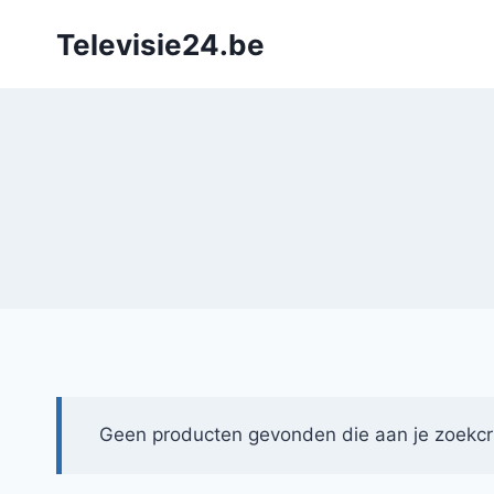
Doorgaan
Televisie24.be
naar
inhoud
Geen producten gevonden die aan je zoekcri