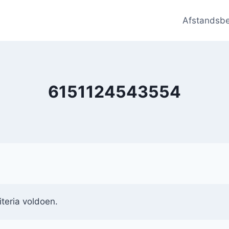
Afstandsb
6151124543554
teria voldoen.