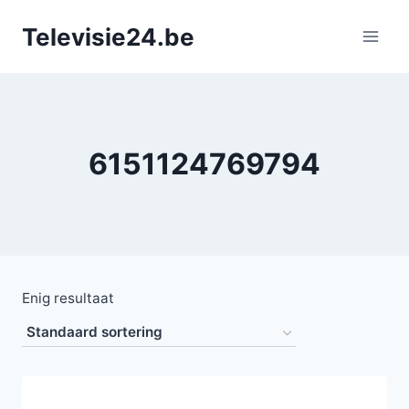
Doorgaan
Televisie24.be
naar
inhoud
6151124769794
Enig resultaat