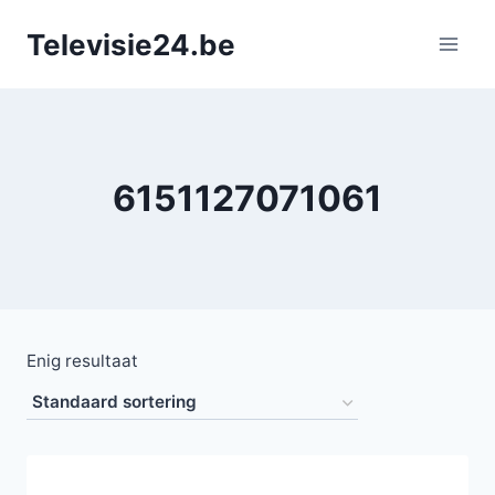
Doorgaan
Televisie24.be
naar
inhoud
6151127071061
Enig resultaat