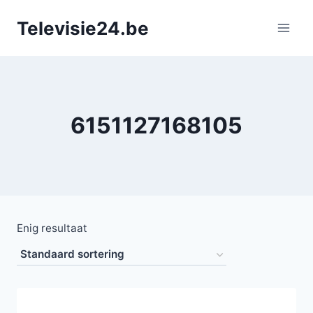
Doorgaan
Televisie24.be
naar
inhoud
6151127168105
Enig resultaat