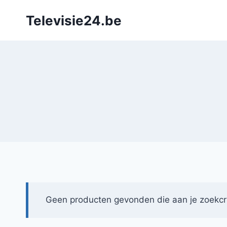
Doorgaan
Televisie24.be
naar
inhoud
Geen producten gevonden die aan je zoekcri