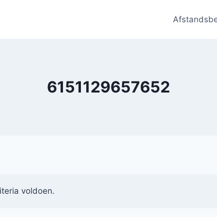
Afstandsb
6151129657652
teria voldoen.