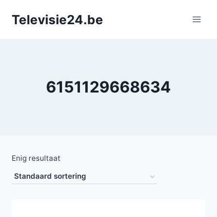
Doorgaan
Televisie24.be
naar
inhoud
6151129668634
Enig resultaat