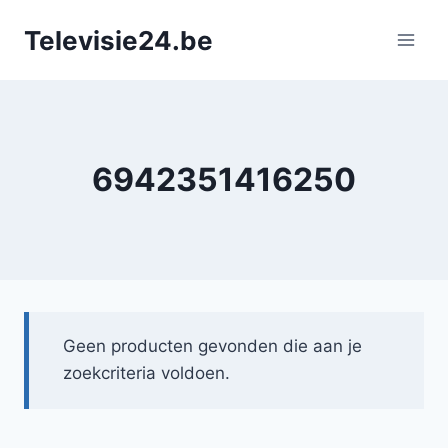
Doorgaan
Televisie24.be
naar
inhoud
6942351416250
Geen producten gevonden die aan je
zoekcriteria voldoen.