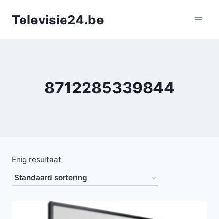
Doorgaan
Televisie24.be
naar
inhoud
8712285339844
Enig resultaat