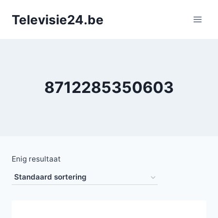
Doorgaan
Televisie24.be
naar
inhoud
8712285350603
Enig resultaat