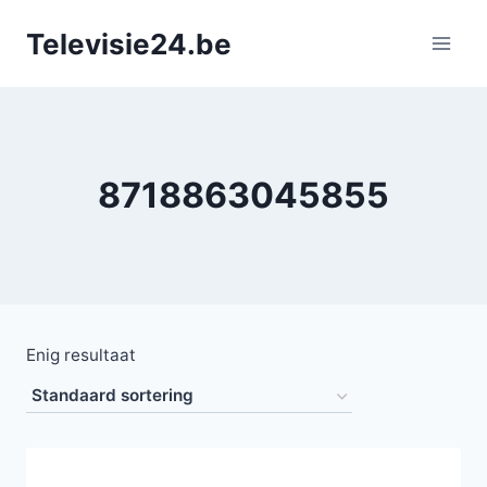
Doorgaan
Televisie24.be
naar
inhoud
8718863045855
Enig resultaat