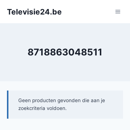
Doorgaan
Televisie24.be
naar
inhoud
8718863048511
Geen producten gevonden die aan je
zoekcriteria voldoen.