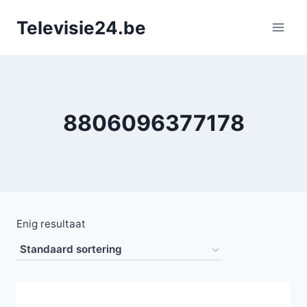
Doorgaan
Televisie24.be
naar
inhoud
8806096377178
Enig resultaat