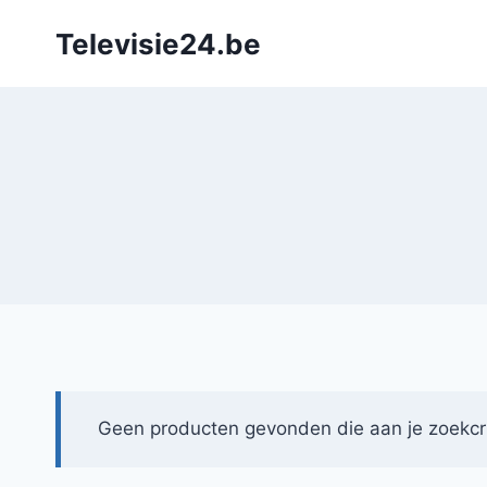
Doorgaan
Televisie24.be
naar
inhoud
Geen producten gevonden die aan je zoekcri