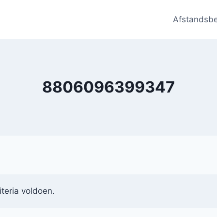
Afstandsb
8806096399347
teria voldoen.