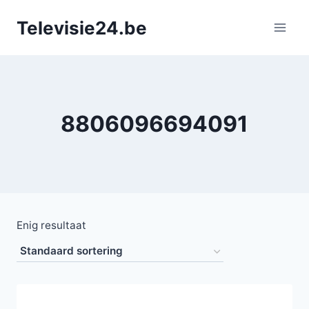
Doorgaan
Televisie24.be
naar
inhoud
8806096694091
Enig resultaat