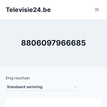
Doorgaan
Televisie24.be
naar
inhoud
8806097966685
Enig resultaat