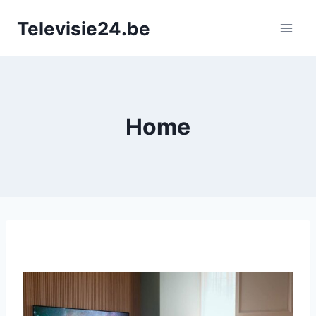
Doorgaan
Televisie24.be
naar
inhoud
Home