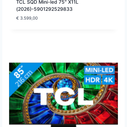
TCL SQD Mini-led 75″ X11L
(2026)-5901292529833
€
3.599,00