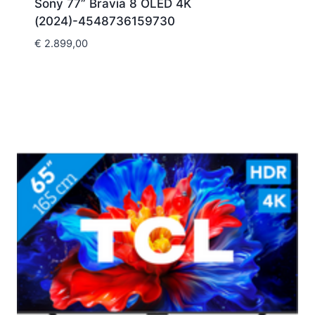
Sony 77” Bravia 8 OLED 4K
(2024)-4548736159730
€
2.899,00