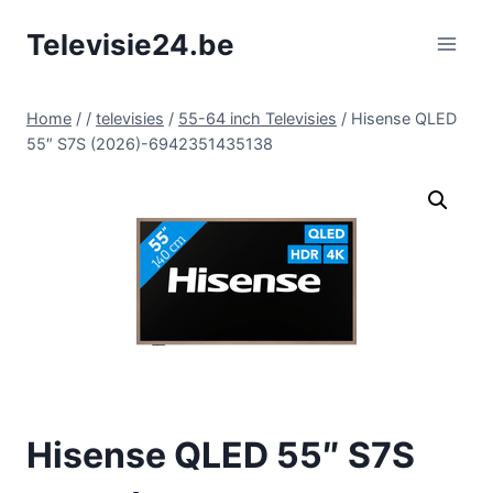
Doorgaan
Televisie24.be
naar
inhoud
Home
/
/
televisies
/
55-64 inch Televisies
/
Hisense QLED
55″ S7S (2026)-6942351435138
Hisense QLED 55″ S7S