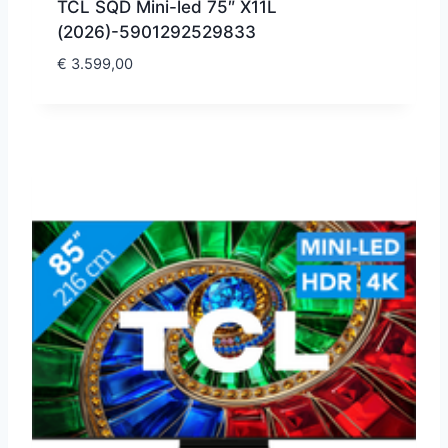
TCL SQD Mini-led 75″ X11L
(2026)-5901292529833
€
3.599,00