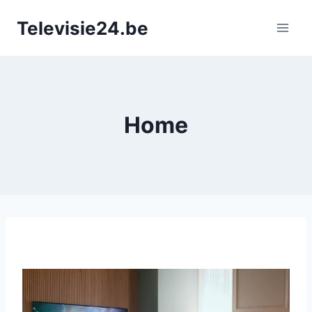
Doorgaan
Televisie24.be
naar
inhoud
Home