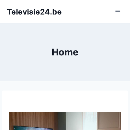
Doorgaan
Televisie24.be
naar
inhoud
Home