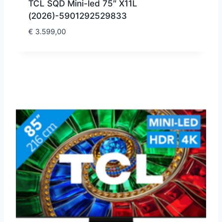
TCL SQD Mini-led 75″ X11L
(2026)-5901292529833
€
3.599,00