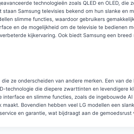
geavanceerde technologieën zoals QLED en OLED, die zo
st staan Samsung televisies bekend om hun slanke en m
ellen slimme functies, waardoor gebruikers gemakkelij
terface en de mogelijkheid om de televisie te bedienen 
 verbeterde kijkervaring. Ook biedt Samsung een breed 
n die ze onderscheiden van andere merken. Een van de b
D-technologie die diepere zwarttinten en levendigere k
e interface en slimme functies, zoals de ingebouwde AI
 maakt. Bovendien hebben veel LG modellen een slank en 
service en garantie, wat bijdraagt aan de gemoedsrust