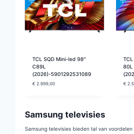
TCL SQD Mini-led 98″
TCL 
C89L
80L
(2026)-5901292531089
(20
€
2.999,00
€
2.5
Samsung televisies
Samsung televisies bieden tal van voordelen