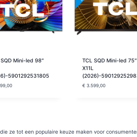
SQD Mini-led 98″
TCL SQD Mini-led 75″
X11L
26)-5901292531805
(2026)-59012925298
99,00
€
3.599,00
 die ze tot een populaire keuze maken voor consumenten