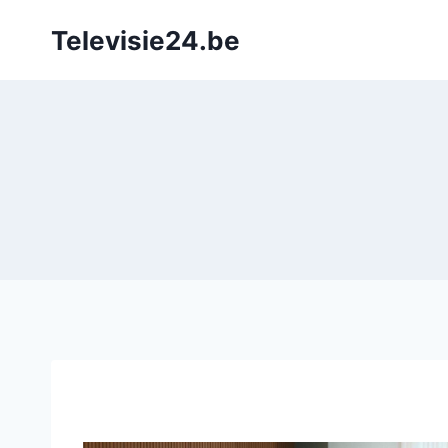
Doorgaan
Televisie24.be
naar
inhoud