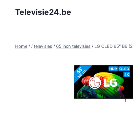
Doorgaan
Televisie24.be
naar
inhoud
Home
/
/
televisies
/
65 inch televisies
/
LG OLED 65″ B6 (