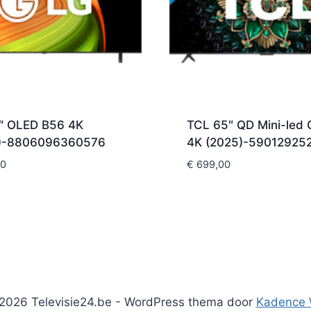
″ OLED B56 4K
TCL 65″ QD Mini-led
)-8806096360576
4K (2025)-59012925
00
€
699,00
2026 Televisie24.be - WordPress thema door
Kadence