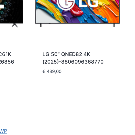
 C61K
LG 50″ QNED82 4K
26856
(2025)-8806096368770
€
489,00
 WP