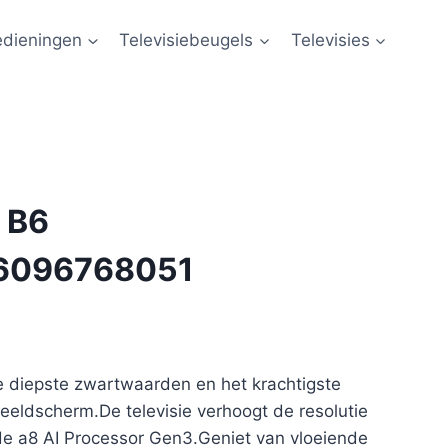
edieningen
Televisiebeugels
Televisies
 B6
6096768051
e diepste zwartwaarden en het krachtigste
eeldscherm.De televisie verhoogt de resolutie
 de a8 AI Processor Gen3.Geniet van vloeiende