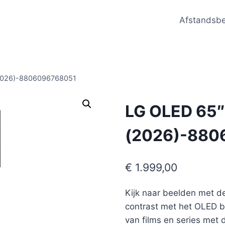
Afstandsb
2026)-8806096768051
LG OLED 65″
(2026)-880
€
1.999,00
Kijk naar beelden met d
contrast met het OLED b
van films en series met