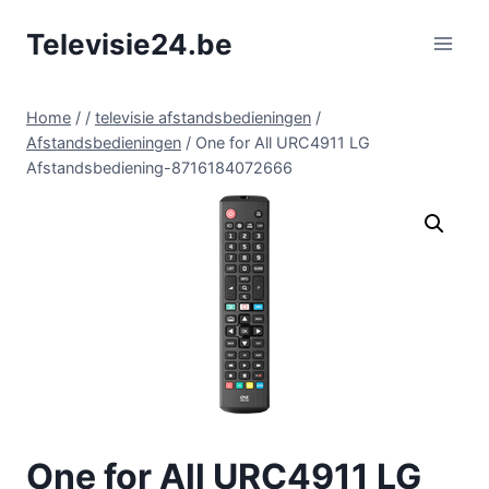
Doorgaan
Televisie24.be
naar
inhoud
Home
/
/
televisie afstandsbedieningen
/
Afstandsbedieningen
/
One for All URC4911 LG
Afstandsbediening-8716184072666
One for All URC4911 LG