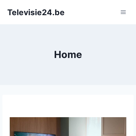
Doorgaan
Televisie24.be
naar
inhoud
Home