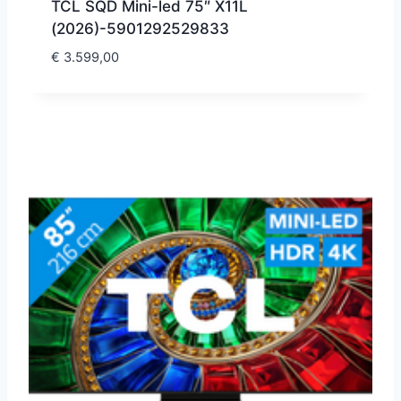
TCL SQD Mini-led 75″ X11L
(2026)-5901292529833
€
3.599,00