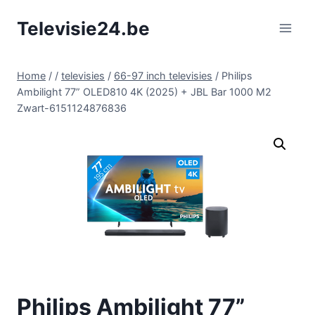
Doorgaan
Televisie24.be
naar
inhoud
Home
/
/
televisies
/
66-97 inch televisies
/
Philips
Ambilight 77” OLED810 4K (2025) + JBL Bar 1000 M2
Zwart-6151124876836
Philips Ambilight 77”