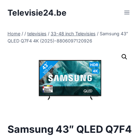
Doorgaan
Televisie24.be
naar
inhoud
Home
/
/
televisies
/
33-48 inch Televisies
/
Samsung 43″
QLED Q7F4 4K (2025)-8806097120926
Samsung 43″ QLED Q7F4