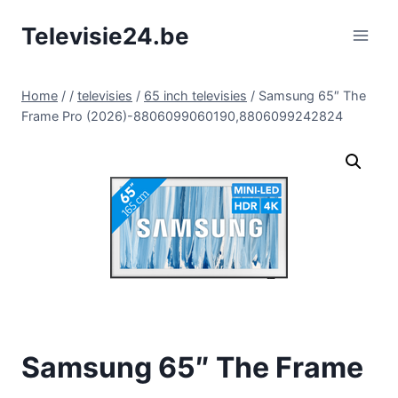
Doorgaan
Televisie24.be
naar
inhoud
Home
/
/
televisies
/
65 inch televisies
/
Samsung 65″ The
Frame Pro (2026)-8806099060190,8806099242824
Samsung 65″ The Frame