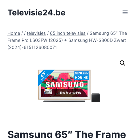
Doorgaan
Televisie24.be
naar
inhoud
Home
/
/
televisies
/
65 inch televisies
/
Samsung 65″ The
Frame Pro LS03FW (2025) + Samsung HW-S800D Zwart
(2024)-6151126080071
Samsung 65″ The Frame