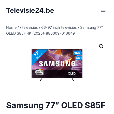
Doorgaan
Televisie24.be
naar
inhoud
Home
/
/
televisies
/
66-97 inch televisies
/
Samsung 77″
OLED S85F 4K (2025)-8806097016649
Samsung 77″ OLED S85F