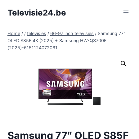
Doorgaan
Televisie24.be
naar
inhoud
Home
/
/
televisies
/
66-97 inch televisies
/
Samsung 77″
OLED S85F 4K (2025) + Samsung HW-QS700F
(2025)-6151124072061
Samsung 77″ OLED S85F