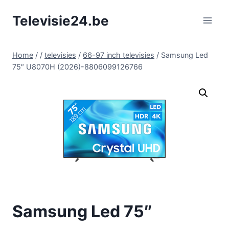
Doorgaan
Televisie24.be
naar
inhoud
Home
/
/
televisies
/
66-97 inch televisies
/
Samsung Led
75″ U8070H (2026)-8806099126766
Samsung Led 75″