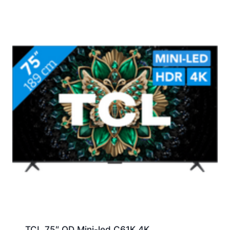
TCL 75″ QD Mini-led C61K 4K