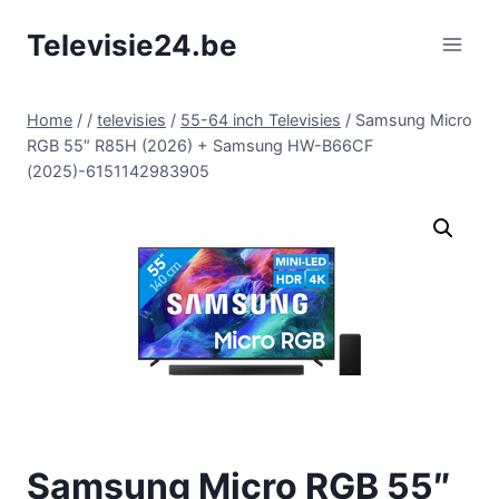
Doorgaan
Televisie24.be
naar
inhoud
Home
/
/
televisies
/
55-64 inch Televisies
/
Samsung Micro
RGB 55″ R85H (2026) + Samsung HW-B66CF
(2025)-6151142983905
Samsung Micro RGB 55″