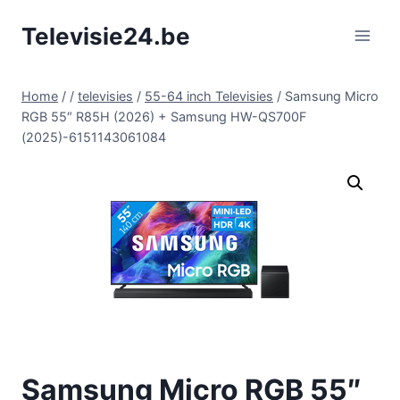
Doorgaan
Televisie24.be
naar
inhoud
Home
/
/
televisies
/
55-64 inch Televisies
/
Samsung Micro
RGB 55″ R85H (2026) + Samsung HW-QS700F
(2025)-6151143061084
Samsung Micro RGB 55″