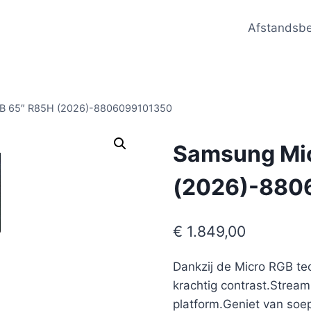
Afstandsb
B 65″ R85H (2026)-8806099101350
Samsung Mi
(2026)-880
€
1.849,00
Dankzij de Micro RGB tec
krachtig contrast.Stream 
platform.Geniet van soe