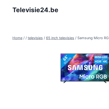
Doorgaan
Televisie24.be
naar
inhoud
Home
/
/
televisies
/
65 inch televisies
/
Samsung Micro RG