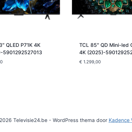
3″ QLED P71K 4K
TCL 85″ QD Mini-led
)-5901292527013
4K (2025)-59012925
00
€
1.299,00
2026 Televisie24.be - WordPress thema door
Kadence