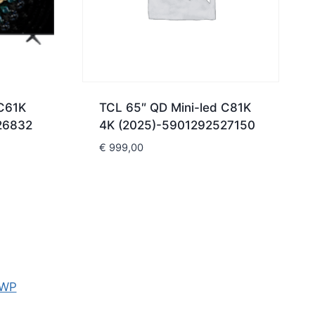
 C61K
TCL 65″ QD Mini-led C81K
26832
4K (2025)-5901292527150
€
999,00
 WP