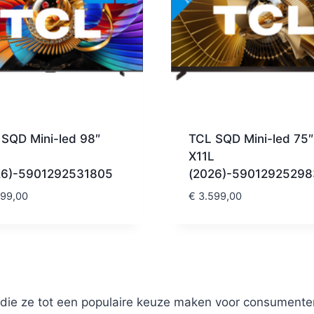
SQD Mini-led 98″
TCL SQD Mini-led 75″
X11L
26)-5901292531805
(2026)-59012925298
99,00
€
3.599,00
 die ze tot een populaire keuze maken voor consumenten