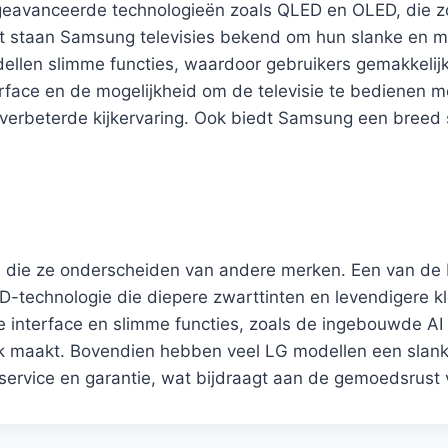
geavanceerde technologieën zoals QLED en OLED, die zo
st staan Samsung televisies bekend om hun slanke en m
ellen slimme functies, waardoor gebruikers gemakkelij
terface en de mogelijkheid om de televisie te bedienen 
 verbeterde kijkervaring. Ook biedt Samsung een breed 
n die ze onderscheiden van andere merken. Een van de b
D-technologie die diepere zwarttinten en levendigere k
e interface en slimme functies, zoals de ingebouwde AI
 maakt. Bovendien hebben veel LG modellen een slank en 
service en garantie, wat bijdraagt aan de gemoedsrust