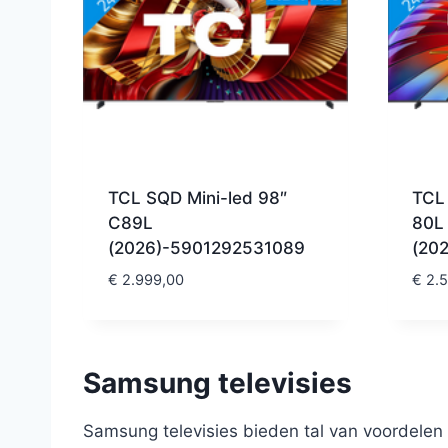
TCL SQD Mini-led 98″
TCL 
C89L
80L
(2026)-5901292531089
(20
€
2.999,00
€
2.5
Samsung televisies
Samsung televisies bieden tal van voordelen