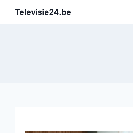
Doorgaan
Televisie24.be
naar
inhoud