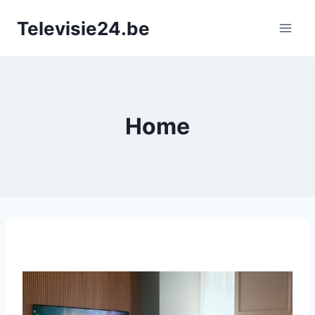
Doorgaan
Televisie24.be
naar
inhoud
Home