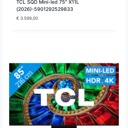
TCL SQD Mini-led 75″ X11L
(2026)-5901292529833
€
3.599,00