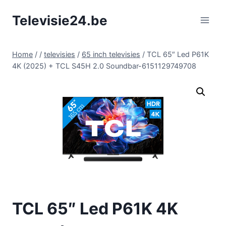
Doorgaan
Televisie24.be
naar
inhoud
Home
/
/
televisies
/
65 inch televisies
/
TCL 65″ Led P61K
4K (2025) + TCL S45H 2.0 Soundbar-6151129749708
TCL 65″ Led P61K 4K