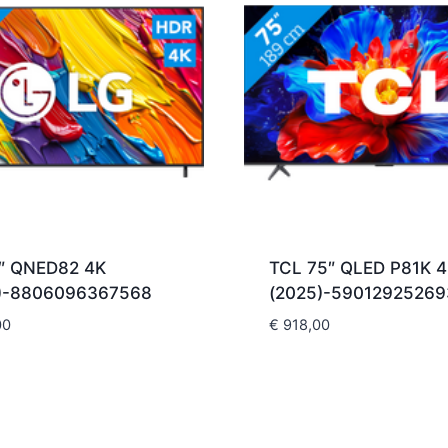
″ QNED82 4K
TCL 75″ QLED P81K 
)-8806096367568
(2025)-59012925269
00
€
918,00