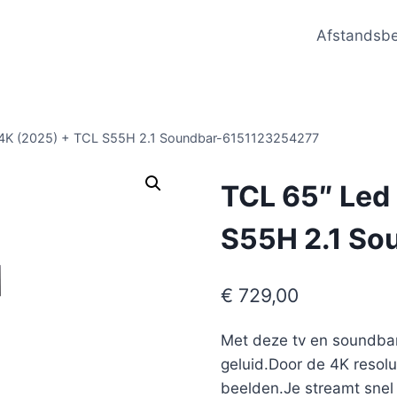
Afstandsb
 4K (2025) + TCL S55H 2.1 Soundbar-6151123254277
TCL 65″ Led
S55H 2.1 S
€
729,00
Met deze tv en soundbar 
geluid.Door de 4K resolut
beelden.Je streamt snel 