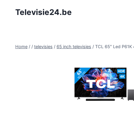
Doorgaan
Televisie24.be
naar
inhoud
Home
/
/
televisies
/
65 inch televisies
/
TCL 65″ Led P61K