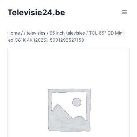
Doorgaan
Televisie24.be
naar
inhoud
Home
/
/
televisies
/
65 inch televisies
/
TCL 65″ QD Mini-
led C81K 4K (2025)-5901292527150