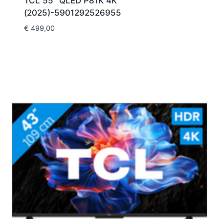
TCL 55″ QLED P81K 4K
(2025)-5901292526955
€
499,00