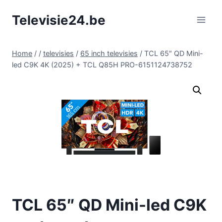
Doorgaan
Televisie24.be
naar
inhoud
Home
/
/
televisies
/
65 inch televisies
/
TCL 65″ QD Mini-
led C9K 4K (2025) + TCL Q85H PRO-6151124738752
TCL 65″ QD Mini-led C9K