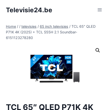
Doorgaan
Televisie24.be
naar
inhoud
Home
/
/
televisies
/
65 inch televisies
/
TCL 65″ QLED
P71K 4K (2025) + TCL S55H 2.1 Soundbar-
6151123278280
TCL 65″ QLED P71K 4K