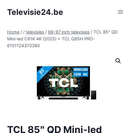
Doorgaan
Televisie24.be
naar
inhoud
Home
/
/
televisies
/
66-97 inch televisies
/
TCL 85″ QD
Mini-led C61K 4K (2025) + TCL Q85H PRO-
6151124373380
TCL 85″ QD Mini-led